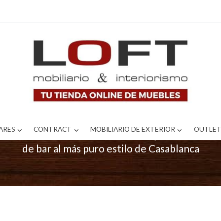
 disfrutar de una copa con los amigos, te encanta
ARES
CONTRACT
MOBILIARIO DE EXTERIOR
OUTLE
ros de madera de estilo colonial, carros de licore
de bar al más puro estilo de Casablanca