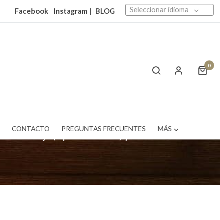
Seleccionar idioma
Facebook
Instagram
|
BLOG
0
rá la selección de muebles bar que ha
T
CONTACTO
PREGUNTAS FRECUENTES
MÁS
s en forja (tipo industrial) y barras