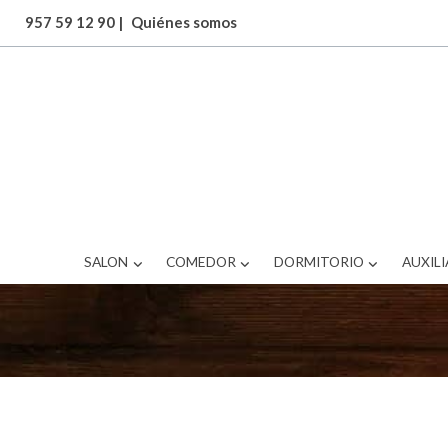
957 59 12 90
|
Quiénes somos
Si te apasiona la cultura del vino o
SALON
COMEDOR
DORMITORIO
AUXILI
realizado LOFT Interiorismo. Botelle