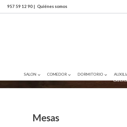
957 59 12 90
|
Quiénes somos
Cuando llega el b
cómoda mesa de ja
variedad de estilo
SALON
COMEDOR
DORMITORIO
AUXILI
extens
Mesas