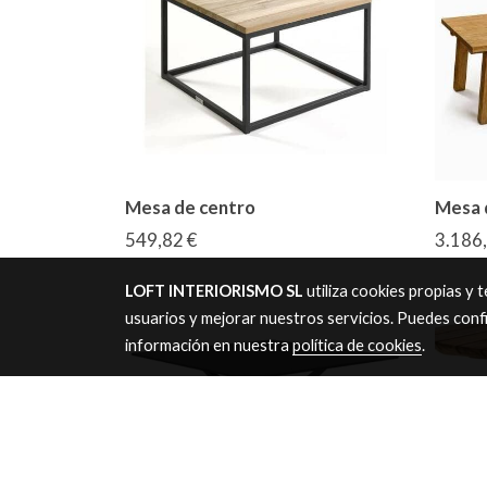
Mesa de centro
Mesa 
549,82 €
3.186,
LOFT INTERIORISMO SL
utiliza cookies propias y
usuarios y mejorar nuestros servicios. Puedes conf
información en nuestra
política de cookies
.