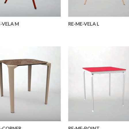
-VELA M
RE-ME-VELA L
E-CORNER
RE-ME-POINT