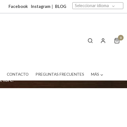
Seleccionar idioma
Facebook
Instagram
|
BLOG
0
al aire libre. Una
onemos de una gran
a o mesas de jardín
T
CONTACTO
PREGUNTAS FRECUENTES
MÁS
 libre.