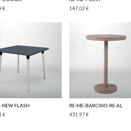
9 €
147,02 €
E-NEW FLASH
RE-ME-BARCINO-RE-AL
1 €
431,97 €