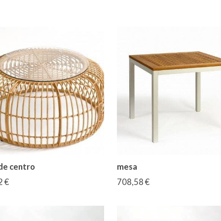
de centro
mesa
2 €
708,58 €