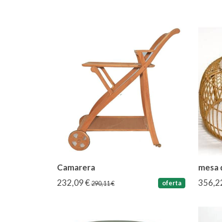
Camarera
mesa 
232,09 €
356,2
oferta
290,11 €