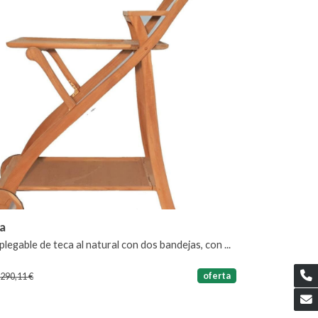
a
legable de teca al natural con dos bandejas, con ...
€
oferta
290,11 €