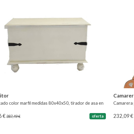
itor
Camarer
cado color marfil medidas 80x40x50, tirador de asa en
Camarera p
6 €
232,09 
oferta
387,49 €