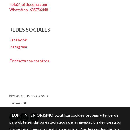
hola@loftlucena.com
WhatsApp
635756448
REDES SOCIALES
Facebook
Instagram
Contacta con nosotros
© 2020 LOFT INTERIORISMO
Hecho con ❤️
LOFT INTERIORISMO SL
utiliza cookies propias y terceros
para obtener datos estadísticos de la navegación de nuestros
Aviso legal
usuarios y mejorar nuestros servicios. Puedes configurar tus