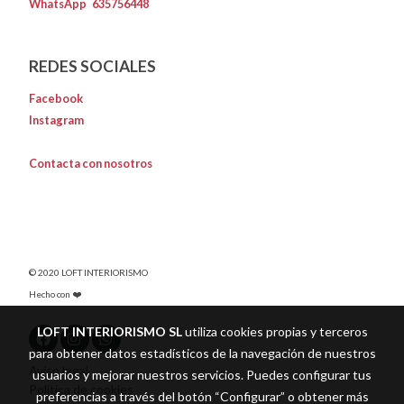
WhatsApp
635756448
REDES SOCIALES
Facebook
Instagram
Contacta con nosotros
© 2020 LOFT INTERIORISMO
Hecho con ❤️
LOFT INTERIORISMO SL
utiliza cookies propias y terceros
para obtener datos estadísticos de la navegación de nuestros
Aviso legal
usuarios y mejorar nuestros servicios. Puedes configurar tus
Política de cookies
preferencias a través del botón “Configurar” o obtener más