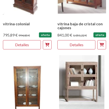
vitrina colonial
vitrina baja de cristal con
cajones
795,89 €
841,00 €
oferta
oferta
994,85 €
1.051,22 €
Detalles
Detalles