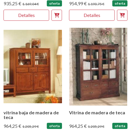
935,25 €
954,99 €
oferta
oferta
1.169,04 €
1.193,75 €
Detalles
Detalles
vitrina baja de madera de
Vitrina de madera de teca
teca
964,25 €
964,25 €
oferta
oferta
1.205,29 €
1.205,29 €