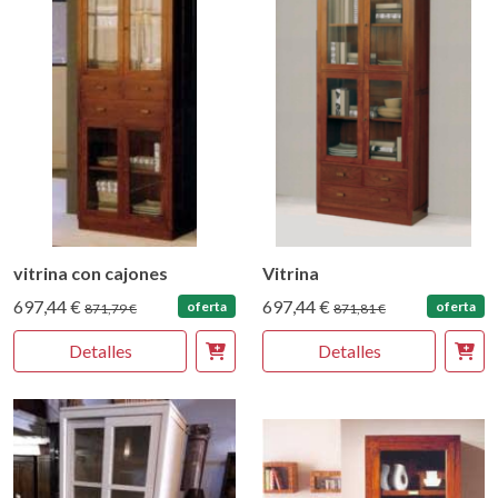
vitrina con cajones
Vitrina
697,44 €
697,44 €
oferta
oferta
871,79 €
871,81 €
Detalles
Detalles