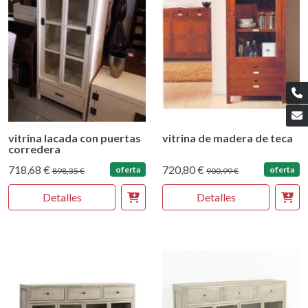
vitrina lacada con puertas
vitrina de madera de teca
corredera
718,68 €
720,80 €
oferta
oferta
898,35 €
900,99 €
Detalles
Detalles