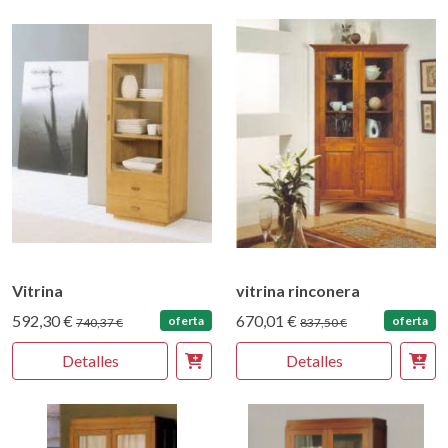
Vitrina
vitrina rinconera
592,30 €
670,01 €
oferta
oferta
740,37 €
837,50 €
Detalles
Detalles