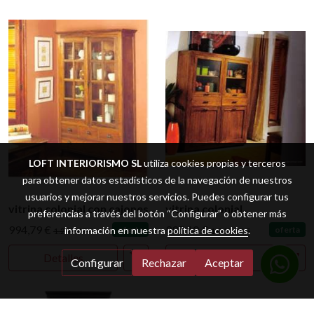
LOFT INTERIORISMO SL
utiliza cookies propias y terceros
para obtener datos estadísticos de la navegación de nuestros
usuarios y mejorar nuestros servicios. Puedes configurar tus
vitrina colonial con cajones
vitrina colonial
preferencias a través del botón “Configurar” o obtener más
994,79 €
995,10 €
oferta
oferta
información en nuestra
política de cookies
.
1.243,47 €
1.243,87 €
Detalles
Detalles
Configurar
Rechazar
Aceptar