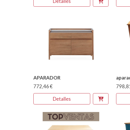
Detalles
APARADOR
aparad
772,46 €
798,8
Detalles