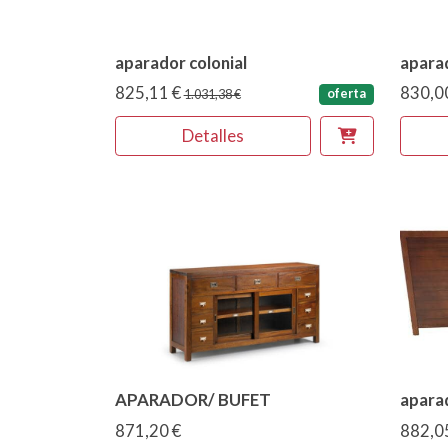
aparador colonial
aparad
825,11 €
830,0
oferta
1.031,38 €
Detalles
APARADOR/ BUFET
apara
871,20 €
882,0