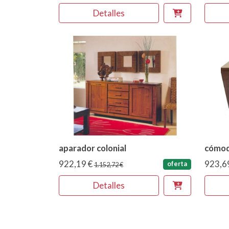
Detalles
aparador colonial
cómod
922,19 €
923,6
oferta
1.152,72 €
Detalles