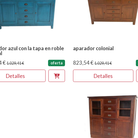
or azul con la tapa en roble
aparador colonial
l
4 €
823,54 €
oferta
1.029,41 €
1.029,41 €
Detalles
Detalles