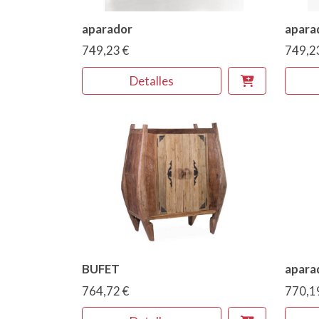
aparador
apara
749,23 €
749,2
Detalles
BUFET
aparad
764,72 €
770,1