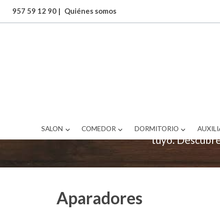
957 59 12 90
|
Quiénes somos
En cuestión de 
una amplia ga
Aparadores para 
SALON
COMEDOR
DORMITORIO
AUXILI
tuyo. Descubre 
Aparadores