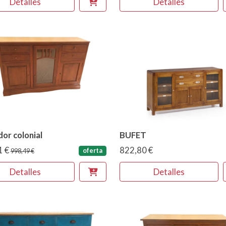
Detalles
Detalles
or colonial
BUFET
1 €
822,80 €
oferta
998,49 €
Detalles
Detalles