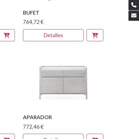
BUFET
764,72 €
Detalles
APARADOR
772,46 €