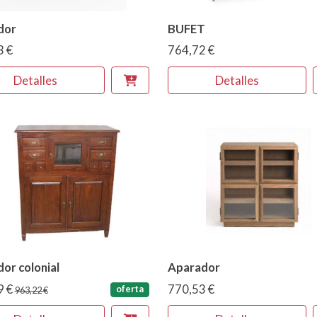
dor
BUFET
3 €
764,72 €
Detalles
Detalles
or colonial
Aparador
9 €
770,53 €
oferta
963,22 €