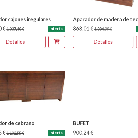
or cajones iregulares
Aparador de madera de te
0 €
868,01 €
oferta
1.037,48 €
1.084,99 €
Detalles
Detalles
dor de cebrano
BUFET
5 €
900,24 €
oferta
1.102,55 €