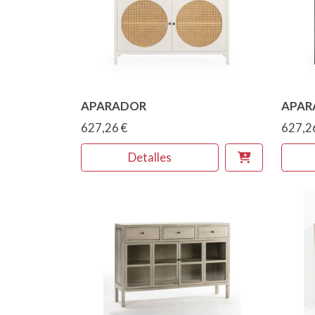
APARADOR
APAR
627,26 €
627,2
Detalles