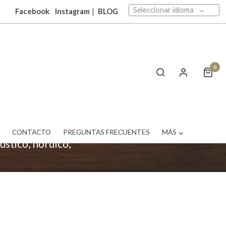
Seleccionar idioma
Facebook
Instagram
|
BLOG
0
catalogo tenemos
s necesidades.
ara que elijas el
T
CONTACTO
PREGUNTAS FRECUENTES
MÁS
ústico, nórdico,