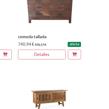
comoda tallada
740,94 €
oferta
926,17 €
Detalles