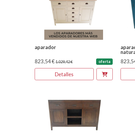
aparador
aparad
natura
823,54 €
823,5
oferta
1.029,42 €
Detalles