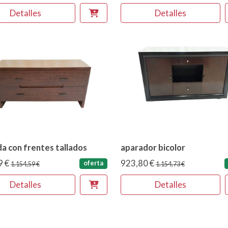
Detalles
Detalles
a con frentes tallados
aparador bicolor
9 €
923,80 €
oferta
1.154,59 €
1.154,73 €
Detalles
Detalles