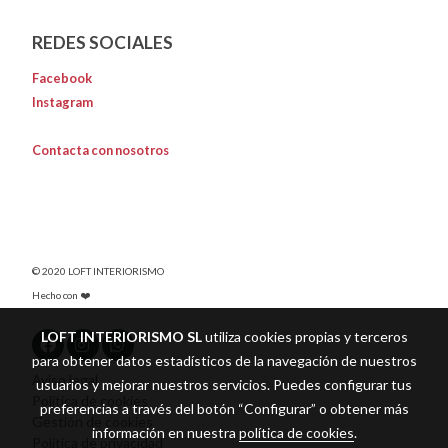
REDES SOCIALES
Facebook
Instagram
Contacta con nosotros
© 2020 LOFT INTERIORISMO
Hecho con ❤️
LOFT INTERIORISMO SL
utiliza cookies propias y terceros
para obtener datos estadísticos de la navegación de nuestros
Aviso legal
usuarios y mejorar nuestros servicios. Puedes configurar tus
Política de cookies
preferencias a través del botón “Configurar” o obtener más
Gestión de cookies
información en nuestra
política de cookies
.
Política de privacidad