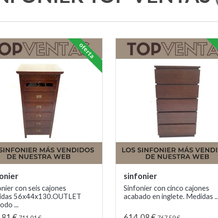
oferta
fonier
sinfonier
onier con seis cajones
Sinfonier con cinco cajones
idas 56x44x130.OUTLET
acabado en inglete. Medidas ..
odo ...
,81 €
614,08 €