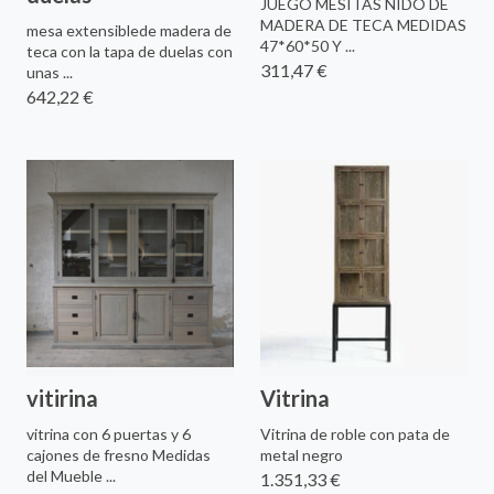
JUEGO MESITAS NIDO DE
MADERA DE TECA MEDIDAS
mesa extensiblede madera de
47*60*50 Y ...
teca con la tapa de duelas con
311,47 €
unas ...
642,22 €
vitirina
Vitrina
vitrina con 6 puertas y 6
Vitrina de roble con pata de
cajones de fresno Medidas
metal negro
del Mueble ...
1.351,33 €