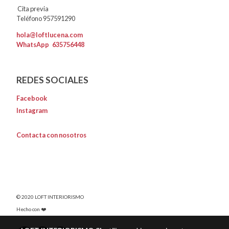
Cita previa
Teléfono 957591290
hola@loftlucena.com
WhatsApp
635756448
REDES SOCIALES
Facebook
Instagram
Contacta con nosotros
© 2020 LOFT INTERIORISMO
Hecho con ❤️