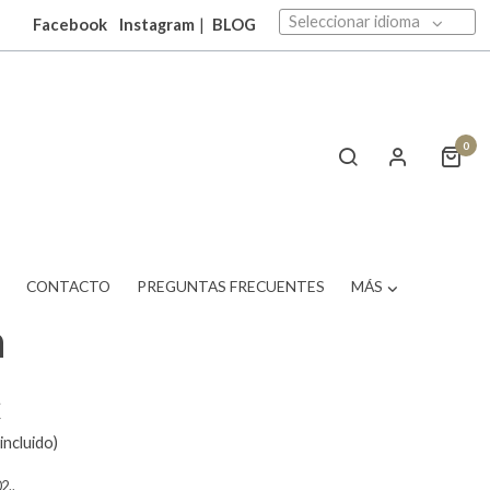
Seleccionar idioma
Facebook
Instagram
|
BLOG
0
T
CONTACTO
PREGUNTAS FRECUENTES
MÁS
a
€
incluido)
2..