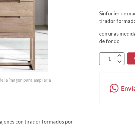
Sinfonier de ma
tirador formado
con unas medida
de fondo
e la imagen para ampliarla
Enví
cajones con tirador formados por