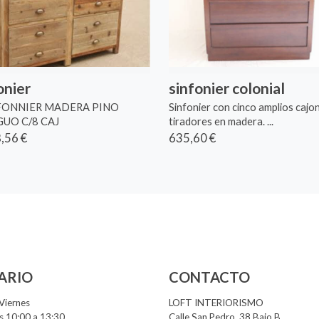
onier
sinfonier colonial
FONNIER MADERA PINO
Sinfonier con cinco amplios cajo
UO C/8 CAJ
tiradores en madera. ...
,56 €
635,60 €
ARIO
CONTACTO
Viernes
LOFT INTERIORISMO
 10:00 a 13:30
Calle San Pedro, 38 Bajo B