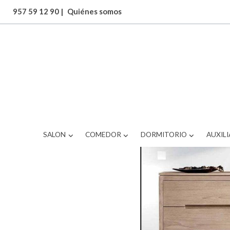
957 59 12 90
|
Quiénes somos
ARTICULOS
sinfonier
SALON
COMEDOR
DORMITORIO
AUXILI