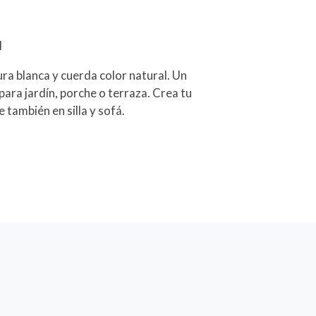
l
ura blanca y cuerda color natural. Un
para jardín, porche o terraza. Crea tu
e también en silla y sofá.