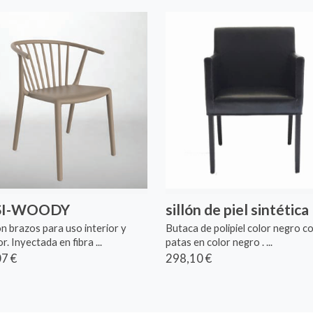
SI-WOODY
sillón de piel sintética
con brazos para uso interior y
Butaca de polipiel color negro co
r. Inyectada en fibra ...
patas en color negro . ...
7 €
298,10 €