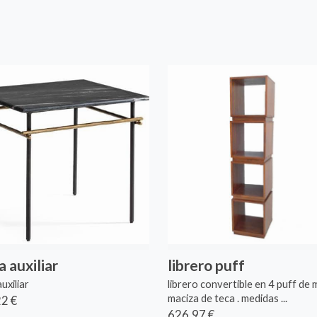
 auxiliar
librero puff
uxiliar
librero convertible en 4 puff de
maciza de teca . medidas ...
2 €
626,97 €