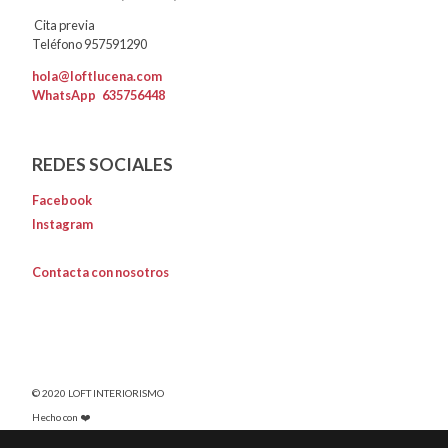
Cita previa
Teléfono 957591290
hola@loftlucena.com
WhatsApp
635756448
REDES SOCIALES
Facebook
Instagram
Contacta con nosotros
© 2020 LOFT INTERIORISMO
Hecho con ❤️