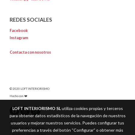
REDES SOCIALES
Facebook
Instagram
Contacta con nosotros
© 2020 LOFT INTERIORISMO
Hecho con ❤️
LOFT INTERIORISMO SL
utiliza cookies propias y terceros
para obtener datos estadísticos de la navegación de nuestros
Aviso legal
usuarios y mejorar nuestros servicios. Puedes configurar tus
Política de cookies
preferencias a través del botón “Configurar” o obtener más
Gestión de cookies