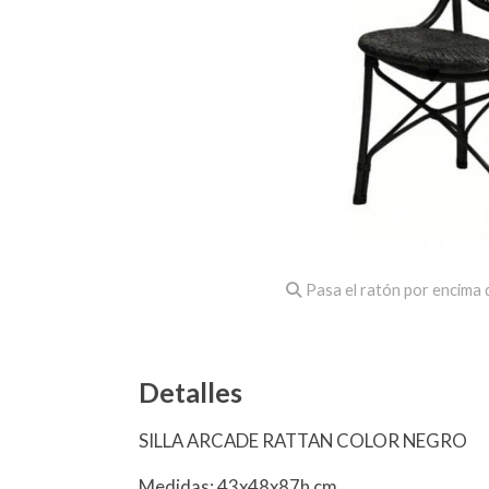
Pasa el ratón por encima d
Detalles
SILLA ARCADE RATTAN COLOR NEGRO
Medidas: 43x48x87h cm