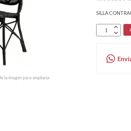
SILLA CONTRA
Enví
e la imagen para ampliarla