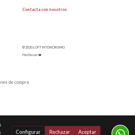
Contacta con nosotros
© 2020 LOFT INTERIORISMO
Hecho con ❤️
ones de compra
s
Configurar
Rechazar
Aceptar
s