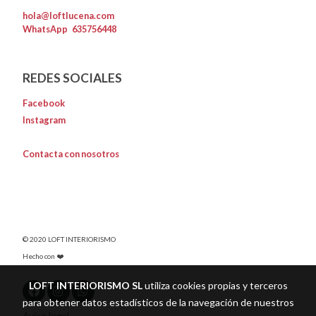
hola@loftlucena.com
WhatsApp
635756448
REDES SOCIALES
Facebook
Instagram
Contacta con nosotros
© 2020 LOFT INTERIORISMO
Hecho con ❤️
LOFT INTERIORISMO SL
utiliza cookies propias y terceros
para obtener datos estadísticos de la navegación de nuestros
Aviso legal