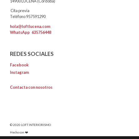
14900 LUCENA (Córdoba)
Cita previa
Teléfono 957591290
hola@loftlucena.com
WhatsApp
635756448
REDES SOCIALES
Facebook
Instagram
Contacta con nosotros
© 2020 LOFT INTERIORISMO
Hecho con ❤️