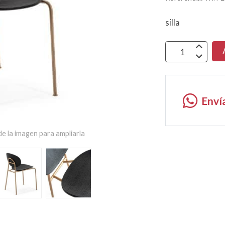
silla
Enví
e la imagen para ampliarla