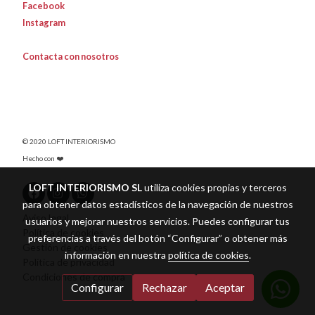
Facebook
Instagram
Contacta con nosotros
© 2020 LOFT INTERIORISMO
Hecho con ❤️
LOFT INTERIORISMO SL
utiliza cookies propias y terceros
para obtener datos estadísticos de la navegación de nuestros
Aviso legal
usuarios y mejorar nuestros servicios. Puedes configurar tus
Política de cookies
preferencias a través del botón “Configurar” o obtener más
Gestión de cookies
información en nuestra
política de cookies
.
Política de privacidad
Condiciones de compra
Configurar
Rechazar
Aceptar