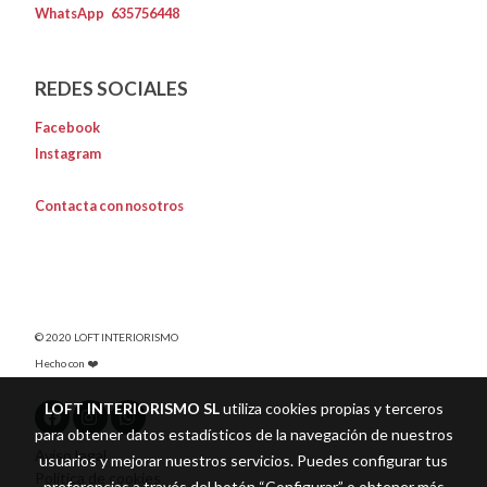
WhatsApp
635756448
REDES SOCIALES
Facebook
Instagram
Contacta con nosotros
© 2020 LOFT INTERIORISMO
Hecho con ❤️
LOFT INTERIORISMO SL
utiliza cookies propias y terceros
para obtener datos estadísticos de la navegación de nuestros
Aviso legal
usuarios y mejorar nuestros servicios. Puedes configurar tus
Política de cookies
preferencias a través del botón “Configurar” o obtener más