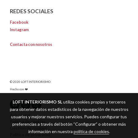
REDES SOCIALES
Facebook
Instagram
Contacta con nosotros
© 2020 LOFT INTERIORISMO
Hecho con ❤️
LOFT INTERIORISMO SL
utiliza cookies propias y terceros
para obtener datos estadísticos de la navegación de nuestros
Aviso legal
usuarios y mejorar nuestros servicios. Puedes configurar tus
Política de cookies
preferencias a través del botón “Configurar” o obtener más
Gestión de cookies
información en nuestra
política de cookies
.
Política de privacidad