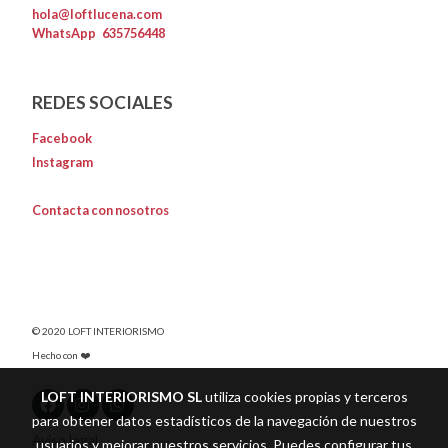
hola@loftlucena.com
WhatsApp
635756448
REDES SOCIALES
Facebook
Instagram
Contacta con nosotros
© 2020 LOFT INTERIORISMO
Hecho con ❤️
LOFT INTERIORISMO SL
utiliza cookies propias y terceros
para obtener datos estadísticos de la navegación de nuestros
Aviso legal
usuarios y mejorar nuestros servicios. Puedes configurar tus