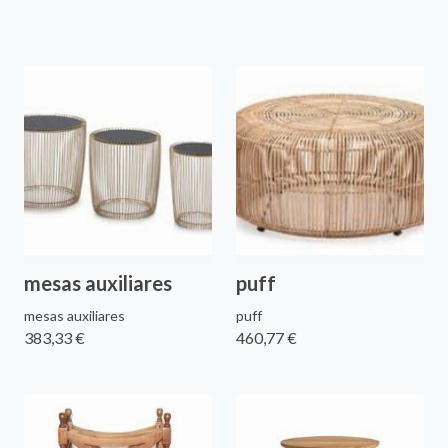
mesas auxiliares
puff
mesas auxiliares
puff
383,33 €
460,77 €