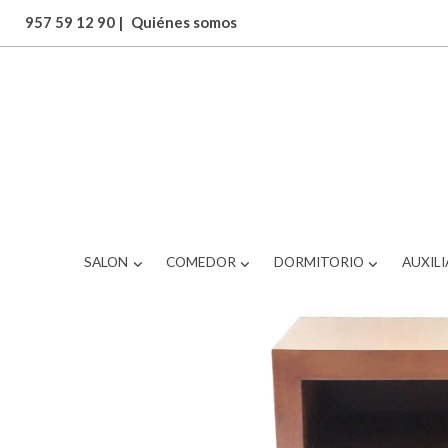
957 59 12 90
|
Quiénes somos
ARTICULOS
mesita moderna con un caj
SALON
COMEDOR
DORMITORIO
AUXILI