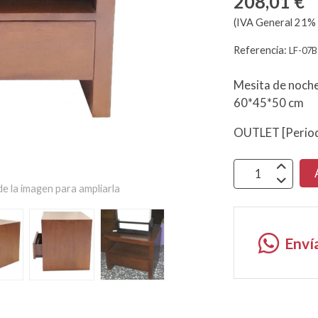
208,01 €
(IVA General 21% 
Referencia:
LF-07B
Mesita de noche
60*45*50 cm
OUTLET [Period
e la imagen para ampliarla
Enví