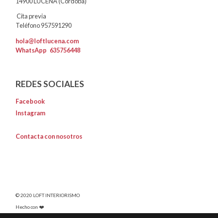
14900 LUCENA (Córdoba)
Cita previa
Teléfono 957591290
hola@loftlucena.com
WhatsApp
635756448
REDES SOCIALES
Facebook
Instagram
Contacta con nosotros
© 2020 LOFT INTERIORISMO
Hecho con ❤️