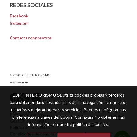
REDES SOCIALES
Facebook
Instagram
Contacta con nosotros
© 2020 LOFT INTERIORISMO
Hecho con ❤️
LOFT INTERIORISMO SL
utiliza cookies propias y terceros
para obtener datos estadísticos de la navegación de nuestros
Aviso legal
usuarios y mejorar nuestros servicios. Puedes configurar tus
Política de cookies
preferencias a través del botón “Configurar” o obtener más
Gestión de cookies
información en nuestra
política de cookies
.
Política de privacidad
Condiciones de compra