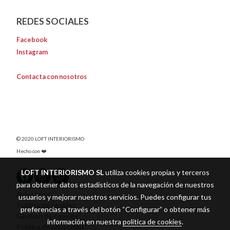
REDES SOCIALES
Facebook
Instagram
Contacta con nosotros
© 2020 LOFT INTERIORISMO
Hecho con ❤️
LOFT INTERIORISMO SL
utiliza cookies propias y terceros
para obtener datos estadísticos de la navegación de nuestros
Aviso legal
usuarios y mejorar nuestros servicios. Puedes configurar tus
Política de cookies
preferencias a través del botón “Configurar” o obtener más
Gestión de cookies
información en nuestra
política de cookies
.
Política de privacidad