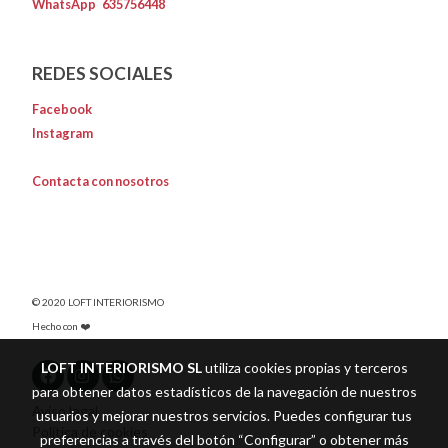
WhatsApp
635756448
REDES SOCIALES
Facebook
Instagram
Contacta con nosotros
© 2020 LOFT INTERIORISMO
Hecho con ❤️
LOFT INTERIORISMO SL
utiliza cookies propias y terceros
para obtener datos estadísticos de la navegación de nuestros
Aviso legal
usuarios y mejorar nuestros servicios. Puedes configurar tus
Política de cookies
preferencias a través del botón “Configurar” o obtener más