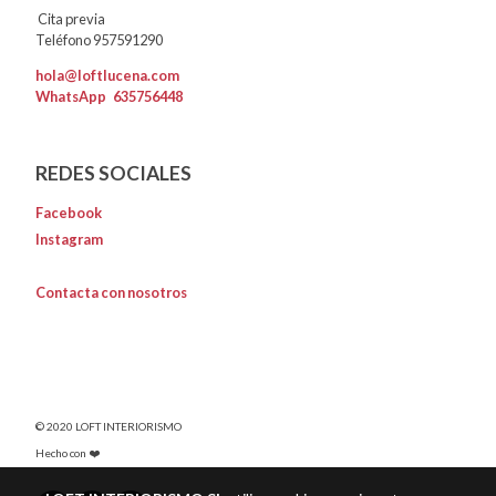
Cita previa
Teléfono 957591290
hola@loftlucena.com
WhatsApp
635756448
REDES SOCIALES
Facebook
Instagram
Contacta con nosotros
© 2020 LOFT INTERIORISMO
Hecho con ❤️