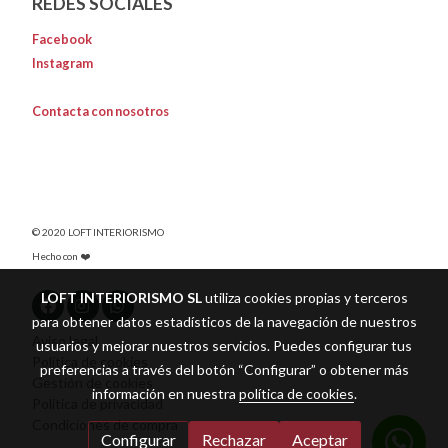
REDES SOCIALES
Facebook
Instagram
Contacta con nosotros
© 2020 LOFT INTERIORISMO
Hecho con ❤️
LOFT INTERIORISMO SL
utiliza cookies propias y terceros
para obtener datos estadísticos de la navegación de nuestros
Aviso legal
usuarios y mejorar nuestros servicios. Puedes configurar tus
Política de cookies
preferencias a través del botón “Configurar” o obtener más
Gestión de cookies
información en nuestra
política de cookies
.
Política de privacidad
Condiciones de compra
Configurar
Rechazar
Aceptar