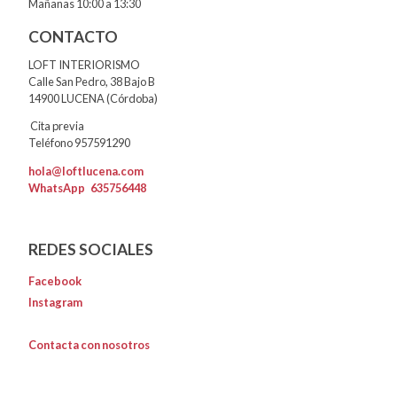
Mañanas 10:00 a 13:30
CONTACTO
LOFT INTERIORISMO
Calle San Pedro, 38 Bajo B
14900 LUCENA (Córdoba)
Cita previa
Teléfono 957591290
hola@loftlucena.com
WhatsApp
635756448
REDES SOCIALES
Facebook
Instagram
Contacta con nosotros