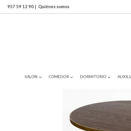
957 59 12 90
|
Quiénes somos
ARTICULOS
mesa de comedor
SALON
COMEDOR
DORMITORIO
AUXILI