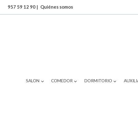
957 59 12 90
|
Quiénes somos
ARTICULOS
MESA DE CENTRO
SALON
COMEDOR
DORMITORIO
AUXILI