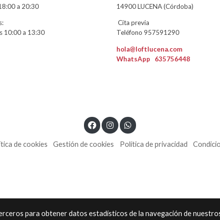
18:00 a 20:30
14900 LUCENA (Córdoba)
:
Cita previa
 10:00 a 13:30
Teléfono 957591290
hola@loftlucena.com
WhatsApp
635756448
ítica de cookies
Gestión de cookies
Política de privacidad
Condici
 terceros para obtener datos estadísticos de la navegación de nuestro