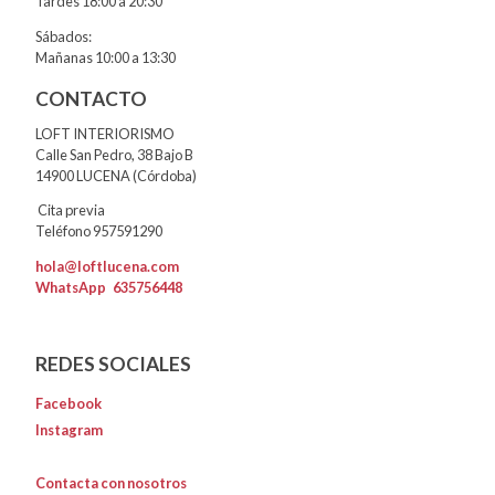
Tardes 18:00 a 20:30
Sábados:
Mañanas 10:00 a 13:30
CONTACTO
LOFT INTERIORISMO
Calle San Pedro, 38 Bajo B
14900 LUCENA (Córdoba)
Cita previa
Teléfono 957591290
hola@loftlucena.com
WhatsApp
635756448
REDES SOCIALES
Facebook
Instagram
Contacta con nosotros