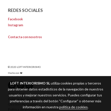
REDES SOCIALES
Facebook
Instagram
Contacta con nosotros
© 2020 LOFT INTERIORISMO
Hecho con ❤️
LOFT INTERIORISMO SL
utiliza cookies propias y terceros
para obtener datos estadísticos de la navegación de nuestros
Aviso legal
usuarios y mejorar nuestros servicios. Puedes configurar tus
Política de cookies
preferencias a través del botón “Configurar” o obtener más
Gestión de cookies
información en nuestra
política de cookies
.
Política de privacidad