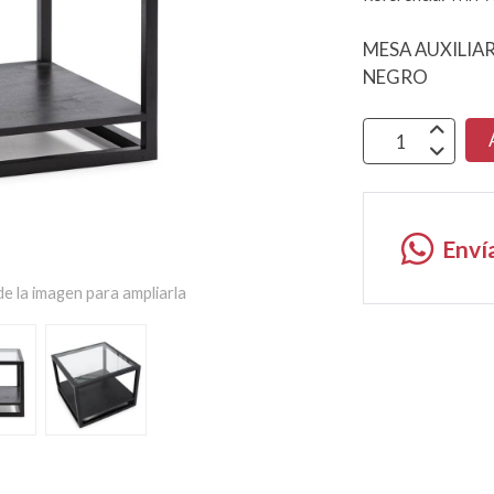
MESA AUXILIA
NEGRO
Enví
e la imagen para ampliarla