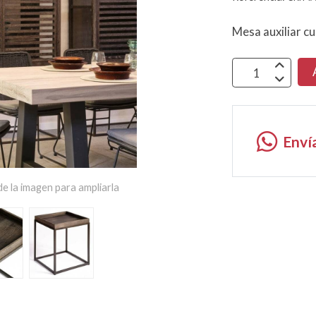
Mesa auxiliar c
Enví
e la imagen para ampliarla