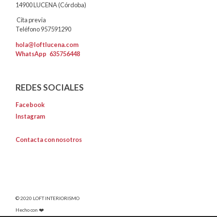
14900 LUCENA (Córdoba)
Cita previa
Teléfono 957591290
hola@loftlucena.com
WhatsApp
635756448
REDES SOCIALES
Facebook
Instagram
Contacta con nosotros
© 2020 LOFT INTERIORISMO
Hecho con ❤️