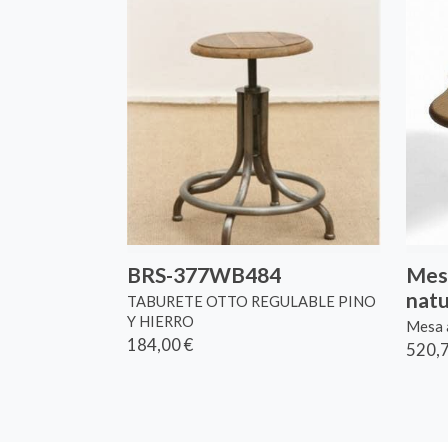
BRS-377WB484
Mesa
natu
TABURETE OTTO REGULABLE PINO
Y HIERRO
Mesa a
184,00 €
520,7