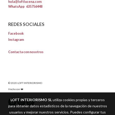
hola@loftlucena.com
WhatsApp
635756448
REDES SOCIALES
Facebook
Instagram
Contacta con nosotros
© 2020 LOFT INTERIORISMO
Hecho con ❤️
LOFT INTERIORISMO SL
utiliza cookies propias y terceros
para obtener datos estadísticos de la navegación de nuestros
Aviso legal
usuarios y mejorar nuestros servicios. Puedes configurar tus