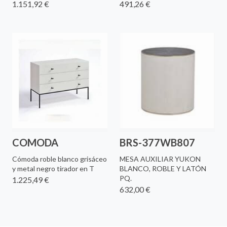
1.151,92 €
491,26 €
COMODA
BRS-377WB807
Cómoda roble blanco grisáceo
MESA AUXILIAR YUKON
y metal negro tirador en T
BLANCO, ROBLE Y LATÓN
PQ.
1.225,49 €
632,00 €