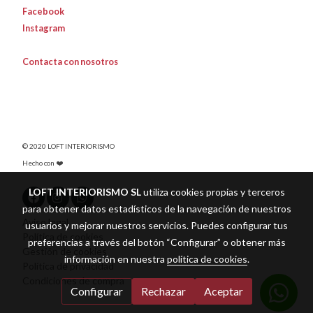
Facebook
Instagram
Contacta con nosotros
© 2020 LOFT INTERIORISMO
Hecho con ❤️
LOFT INTERIORISMO SL
utiliza cookies propias y terceros
para obtener datos estadísticos de la navegación de nuestros
Aviso legal
usuarios y mejorar nuestros servicios. Puedes configurar tus
Política de cookies
preferencias a través del botón “Configurar” o obtener más
Gestión de cookies
información en nuestra
política de cookies
.
Política de privacidad
Condiciones de compra
Configurar
Rechazar
Aceptar