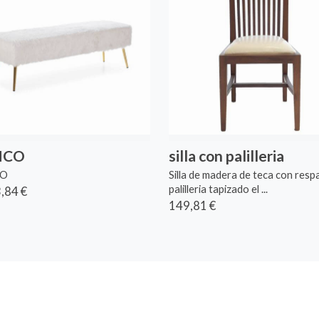
NCO
silla con palilleria
CO
Silla de madera de teca con resp
palilleria tapizado el ...
,84 €
149,81 €