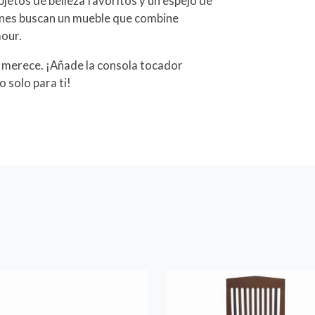
bjetos de belleza favoritos y un espejo de
ienes buscan un mueble que combine
mour.
se merece. ¡Añade la consola tocador
 solo para ti!