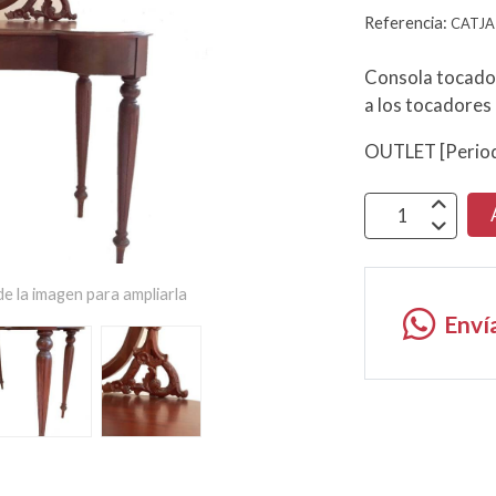
Referencia:
CATJA
Consola tocador
a los tocadores
OUTLET [Period
e la imagen para ampliarla
Enví