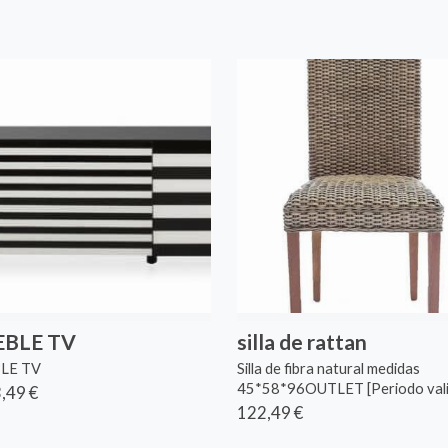
BLE TV
silla de rattan
LE TV
Silla de fibra natural medidas
45*58*96OUTLET [Periodo valid
,49 €
122,49 €