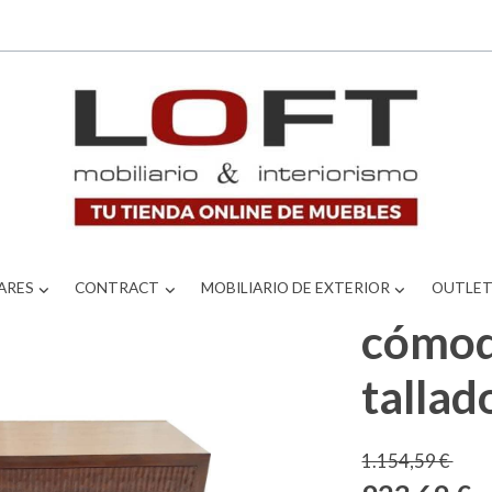
os
ARES
CONTRACT
MOBILIARIO DE EXTERIOR
OUTLE
cómod
tallad
1.154,59 €