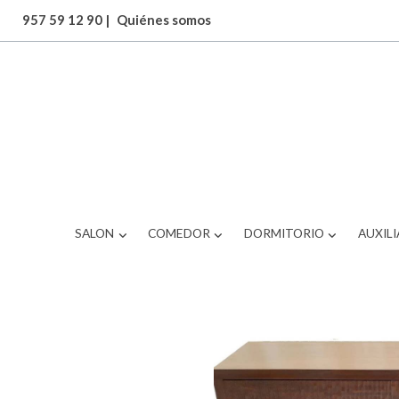
957 59 12 90
|
Quiénes somos
ARTICULOS
cómoda con frentes tallad
SALON
COMEDOR
DORMITORIO
AUXILI