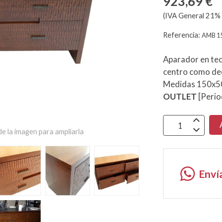
923,69 €
(IVA General 21% 
Referencia:
AMB 1
Aparador en tec
centro como dec
Medidas 150x5
OUTLET
[Perio
e la imagen para ampliarla
Enví