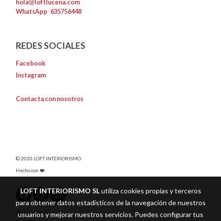
hola@loftlucena.com
WhatsApp
635756448
REDES SOCIALES
Facebook
Instagram
Contacta con nosotros
© 2020 LOFT INTERIORISMO
Hecho con ❤️
LOFT INTERIORISMO SL
utiliza cookies propias y terceros
para obtener datos estadísticos de la navegación de nuestros
Aviso legal
usuarios y mejorar nuestros servicios. Puedes configurar tus