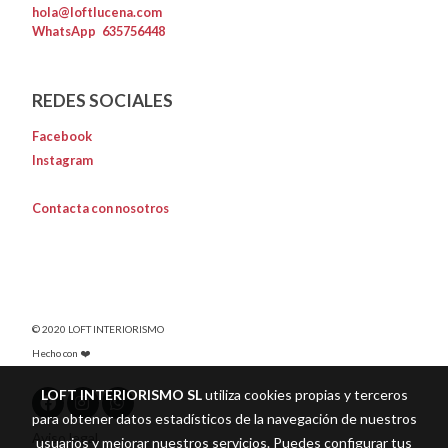
hola@loftlucena.com
WhatsApp
635756448
REDES SOCIALES
Facebook
Instagram
Contacta con nosotros
© 2020 LOFT INTERIORISMO
Hecho con ❤️
LOFT INTERIORISMO SL
utiliza cookies propias y terceros
para obtener datos estadísticos de la navegación de nuestros
Aviso legal
usuarios y mejorar nuestros servicios. Puedes configurar tus