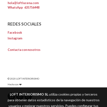
hola@loftlucena.com
WhatsApp
635756448
REDES SOCIALES
Facebook
Instagram
Contacta con nosotros
© 2020 LOFT INTERIORISMO
Hecho con ❤️
LOFT INTERIORISMO SL
utiliza cookies propias y terceros
para obtener datos estadísticos de la navegación de nuestros
Aviso legal
usuarios y mejorar nuestros servicios. Puedes configurar tus