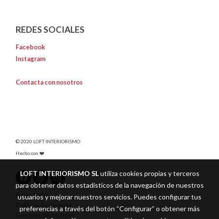
REDES SOCIALES
Facebook
Instagram
Contacta con nosotros
© 2020 LOFT INTERIORISMO
Hecho con ❤️
LOFT INTERIORISMO SL
utiliza cookies propias y terceros
para obtener datos estadísticos de la navegación de nuestros
Aviso legal
usuarios y mejorar nuestros servicios. Puedes configurar tus
Política de cookies
preferencias a través del botón “Configurar” o obtener más
Gestión de cookies